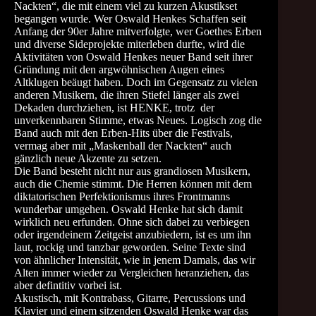
Nackten“, die mit einem viel zu kurzen Akustikset
begangen wurde. Wer Oswald Henkes Schaffen seit
Anfang der 90er Jahre mitverfolgte, wer Goethes Erben
und diverse Sideprojekte miterleben durfte, wird die
Aktivitäten von Oswald Henkes neuer Band seit ihrer
Gründung mit den argwöhnischen Augen eines
Altklugen beäugt haben. Doch im Gegensatz zu vielen
anderen Musikern, die ihren Stiefel länger als zwei
Dekaden durchziehen, ist HENKE, trotz der
unverkennbaren Stimme, etwas Neues. Logisch zog die
Band auch mit den Erben-Hits über die Festivals,
vermag aber mit „Maskenball der Nackten“ auch
gänzlich neue Akzente zu setzen.
Die Band besteht nicht nur aus grandiosen Musikern,
auch die Chemie stimmt. Die Herren können mit dem
diktatorischen Perfektionismus ihres Frontmanns
wunderbar umgehen. Oswald Henke hat sich damit
wirklich neu erfunden. Ohne sich dabei zu verbiegen
oder irgendeinem Zeitgeist anzubiedern, ist es um ihn
laut, rockig und tanzbar geworden. Seine Texte sind
von ähnlicher Intensität, wie in jenem Damals, das wir
Alten immer wieder zu Vergleichen heranziehen, das
aber defintitiv vorbei ist.
Akustisch, mit Kontrabass, Gitarre, Percussions und
Klavier und einem sitzenden Oswald Henke war das