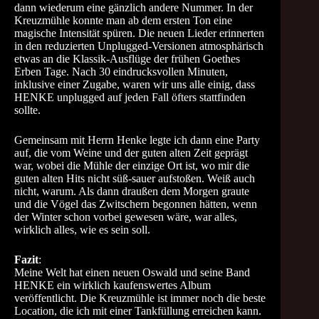
dann wiederum eine gänzlich andere Nummer. In der
Kreuzmühle konnte man ab dem ersten Ton eine
magische Intensität spüren. Die neuen Lieder erinnerten
in den reduzierten Unplugged-Versionen atmosphärisch
etwas an die Klassik-Ausflüge der frühen Goethes
Erben Tage. Nach 30 eindrucksvollen Minuten,
inklusive einer Zugabe, waren wir uns alle einig, dass
HENKE unplugged auf jeden Fall öfters stattfinden
sollte.
Gemeinsam mit Herrn Henke legte ich dann eine Party
auf, die vom Weine und der guten alten Zeit geprägt
war, wobei die Mühle der einzige Ort ist, wo mir die
guten alten Hits nicht süß-sauer aufstoßen. Weiß auch
nicht, warum. Als dann draußen dem Morgen graute
und die Vögel das Zwitschern begonnen hätten, wenn
der Winter schon vorbei gewesen wäre, war alles,
wirklich alles, wie es sein soll.
Fazit
:
Meine Welt hat einen neuen Oswald und seine Band
HENKE ein wirklich kaufenswertes Album
veröffentlicht. Die Kreuzmühle ist immer noch die beste
Location, die ich mit einer Tankfüllung erreichen kann.