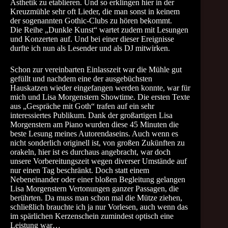
Ästhetik zu etablieren. Und so erklingen hier in der
Kreuzmühle sehr oft Lieder, die man sonst in keinem
der sogenannten Gothic-Clubs zu hören bekommt.
Die Reihe „Dunkle Kunst“ wartet zudem mit Lesungen
und Konzerten auf. Und bei einer dieser Ereignisse
durfte ich nun als Lesender und als DJ mitwirken.
Schon zur vereinbarten Einlasszeit war die Mühle gut
gefüllt und nachdem eine der ausgebüchsten
Hauskatzen wieder eingefangen werden konnte, war für
mich und Lisa Morgenstern Showtime. Die ersten Texte
aus „Gespräche mit Goth“ trafen auf ein sehr
interessiertes Publikum. Dank der großartigen Lisa
Morgenstern am Piano wurden diese 45 Minuten die
beste Lesung meines Autorendaseins. Auch wenn es
nicht sonderlich originell ist, von großen Zukünften zu
orakeln, hier ist es durchaus angebracht, war doch
unsere Vorbereitungszeit wegen diverser Umstände auf
nur einen Tag beschränkt. Doch statt einem
Nebeneinander oder einer bloßen Begleitung gelangen
Lisa Morgenstern Vertonungen ganzer Passagen, die
berührten. Da muss man schon mal die Mütze ziehen,
schließlich brauchte ich ja nur Vorlesen, auch wenn das
im spärlichen Kerzenschein zumindest optisch eine
Leistung war…