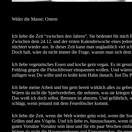
Wider die Masse: Ostern
Ich liebe die Zeit “zwischen den Jahren”. Sie bedeutet für mich
Zwischen dem 24.12. und der ersten Kalenderwoche eines jeden 
nüchtert wieder aus. In dieser Zeit kann man unglaublich viel s
Doch halt, wäre da nicht immer die Frage, warum man sich dem 
Ich liebe vegetarisches Essen und koche gern vegan. Es ist ges
Feldzug gegen die Fleischfresser einspannen wollen. Und wären da
zufügen was Du willst und es kräht kein Hahn danach. Isst Du Pf
Ich liebe meine Arbeit und bin gern bereit wirklich alles zu ge
Wären da nicht die Spielverderber, die nehmen, was sie kriegen 
Das weiß ich doch selbst. Brennen ist abnorm. Und gefährlich,
schlägt, wenn jemand mit dem Feuerlöscher kommt.
Ich liebe die Zeit, wenn die Welt wieder grün wird, wenn die S
Grillen und ans Vögeln. Und ich liebe es, hinzuschauen, wenn d
guten Vorsätze Vorsätze sein lässt und für ein paar Wochen einf
Wären da nicht die Hasenverehrerer und Eierverstecker, die er