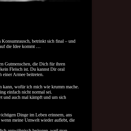
 Konsumrausch, betrinkt sich final – und
d auf die Idee kommt …
ten Gutmenschen, die Dich für ihren
ein Fleisch ist. Du kannst Dir oral
h einer Armee beitreten.
eiden kann, wofür ich mich wie krumm mache.
ng einfach nicht normal sei.
det und auch mal kämpft und um sich
wichtigen Dinge im Leben erinnern, ans
, wenn meine Umwelt wieder auflebt, die
 dich argwöhnisch beäugen, weil man