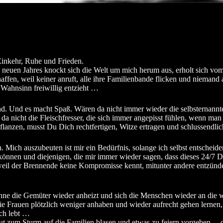
 Einkehr, Ruhe und Frieden.
neuen Jahres knockt sich die Welt um mich herum aus, erholt sich vom
chaffen, weil keiner anruft, alle ihre Familienbande flicken und nieman
Wahnsinn freiwillig entzieht …
und. Und es macht Spaß. Wären da nicht immer wieder die selbsternann
 nicht die Fleischfresser, die sich immer angepisst fühlen, wenn man k
lanzen, musst Du Dich rechtfertigen, Witze ertragen und schlussendlic
ben. Mich auszubeuten ist mir ein Bedürfnis, solange ich selbst entsch
können und diejenigen, die mir immer wieder sagen, dass dieses 24/7 Di
 weil der Brennende keine Kompromisse kennt, mitunter andere entzün
onne die Gemüter wieder anheizt und sich die Menschen wieder an die 
ie Frauen plötzlich weniger anhaben und wieder aufrecht gehen lernen
ach lebt …
neut zum Sturm auf die Familien blasen und etwas zu feiern vorgeben…