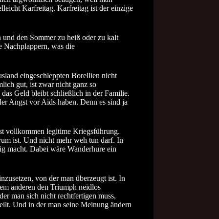
eicht Karfreitag. Karfreitag ist der einzige
en und den Sommer zu heiß oder zu kalt
Die Nachplappern, was die
land eingeschleppten Borellien nicht
lich gut, ist zwar nicht ganz so
as Geld bleibt schließlich in der Familie.
oder Angst vor Aids haben. Denn es sind ja
 ist vollkommen legitime Kriegsführung.
tivum ist. Und nicht mehr weh tun darf. In
ustig macht. Dabei wäre Wanderhure ein
inzusetzen, von der man überzeugt ist. In
dem anderen den Triumph neidlos
der man sich nicht rechtfertigen muss,
eilt. Und in der man seine Meinung ändern