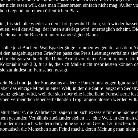
r nicht essen will, dass man Hasenbraten einfach nicht mag. Außer viell
chen Gegend auf einem öffentlichen Platz.
r, bis sich alle wieder an den Trott gewöhnt haben, sich wieder hass
euen, weil der Alltag, der ihnen auferlegt wird, unerträglich scheint. 
rd, einmal mehr Buse tun unterm abgesägten Baum.
 sollte jetzt Buchen. Waldspaziergänge kommen wegen der aus dem Aus
ei den ausgehungerten Griechen passt das Preis Leistungsverhältnis ziem
uch nicht ganz so hoch, die Deine Armut von deren Armut trennen. Und d
Kolonialurlaub 2.0, für alle, die sich Malle nicht mehr leisten können 
 sie zumindest im Fernsehen gesagt.
 kein Nazi und ja, der Sarkasmus als letzte Panzerfaust gegen Ignoranz
 aber das einzige Mittel in einer Welt, in der die Satire längst ein Seda
stenz geklagt wird, weil der sich über eine lächerliche Fernsehserie l
einen vermeintlich lebenserhaltenden Tropf angeschlossen werden will.
atürliches ist, die Wahrheit zu sagen und sich exzessiv für eine Sache e
inem gesunden Verhältnis zueinander stehen … eine Welt, in der man 
d in der man auch scheitern darf, ohne sich zum Gespött zu machen. In 
automatisch die Menschen zum Feind macht, deren Meinung man nicht t