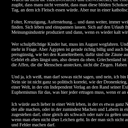
zugibt, dass mans nicht versteht, dass man diese blöden Schokoeie
Tag, an dem ich Fleisch essen würde. Aber nur in einer katholis
Folter, Kreuzigung, Auferstehung… und dann weiter, immer weite
finden. Sich leben und einspannen lassen. Sich auf den Urlaub fr
Meinungsindustrie produziert und dann, wenn es wieder kalt wi
Wer schulpflichtige Kinder hat, muss im August wegfahren. Und
mehr in Frage. Aber Ägypten ist gerade richtig billig und auch b
preisgünstig, wie bei den Kameltreibern, dafür sind die Zäune a
Gehört eh alles längst uns, also denen da oben. Griechenland ist 
die Affen, die die Menschen anstecken, nicht die Ziegen. Haben
Und ja, ich weiß, man darf sowas nicht sagen, und nein, ich bin
Nein sie ist nicht ganz so politisch korrekt, wie der Dronenkrieg,
einer Welt, in der ein Independent Verlag an den Rand seiner Exi
Euphemismus für das, was hier jeder ertragen muss, wenn er an 
Ich würde auch lieber in einer Welt leben, in der es etwas ganz N
der alle machen, oder in der zumindest Machen und Labern in e
zugestehen darf, ohne gleich als schwach oder naiv zu gelten un
wenn man eben nicht über Leichen geht. In der man sich nicht 
und Fehler machen darf.