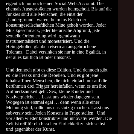
eigentlich nur noch einen Social-Web-Account. Die
ehemals Ausgestoßenen wurden heimgeholt. Bis auf die
Junkies sind alle Menschen, die einst der
„Underground“ waren, heim ins Reich der
konsumgesellschaftlichen Mitte geholt worden. Jeder
Musikgeschmack, jeder literarische Abgrund, jede
sexuelle Orientierung wird irgendwann
instrumentalisiert und monetarisiert. Und die
Heimgeholten glauben eisern an ausgebrochene
Toleranz. Dabei versinken sie nur in eine Egalität, in
der alles käuflich ist oder umsonst.
Und dennoch gibt es diese Edition. Und dennoch gibt
es die Freaks und die Rebellen. Und es gibt jene
inhaltsaffinen Menschen, die nicht einfach nur auf die
berühmten drei Trigger hereinfallen, wenn es um ihre
Aufmerksamkeit geht: Sex, kleine Kinder und
Nazivergleiche … Lasst uns wieder dagegen sein.
Wogegen ist erstmal egal … denn wenn alle einer
Meinung sind, sollte uns das stutzig machen. Lasst uns
subversiv sein. Jeden Konsens in Frage stellen. Und
vor allem wieder konstruktiv und innovativ werden. Die
Zeit ist reif für ein bisschen Ehrlichkeit zu sich selbst
und gegenüber der Kunst.