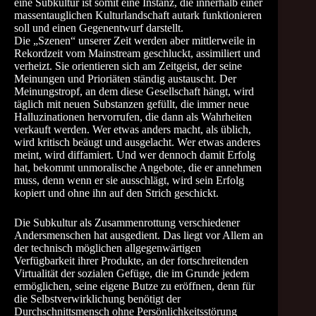
eine Subkultur ist somit eine Instanz, die innerhalb einer
massentauglichen Kulturlandschaft autark funktionieren
soll und einen Gegenentwurf darstellt.
Die „Szenen“ unserer Zeit werden aber mittlerweile in
Rekordzeit vom Mainstream geschluckt, assimiliert und
verheizt. Sie orientieren sich am Zeitgeist, der seine
Meinungen und Prioriäten ständig austauscht. Der
Meinungstropf, an dem diese Gesellschaft hängt, wird
täglich mit neuen Substanzen gefüllt, die immer neue
Halluzinationen hervorrufen, die dann als Wahrheiten
verkauft werden. Wer etwas anders macht, als üblich,
wird kritisch beäugt und ausgelacht. Wer etwas anderes
meint, wird diffamiert. Und wer dennoch damit Erfolg
hat, bekommt unmoralische Angebote, die er annehmen
muss, denn wenn er sie ausschlägt, wird sein Erfolg
kopiert und ohne ihn auf den Strich geschickt.
Die Subkultur als Zusammenrottung verschiedener
Andersmenschen hat ausgedient. Das liegt vor Allem an
der technisch möglichen allgegenwärtigen
Verfügbarkeit ihrer Produkte, an der fortschreitenden
Virtualität der sozialen Gefüge, die im Grunde jedem
ermöglichen, seine eigene Butze zu eröffnen, denn für
die Selbstverwirklichung benötigt der
Durchschnittsmensch ohne Persönlichkeitsstörung