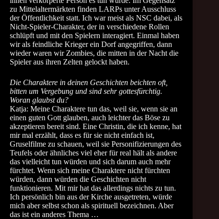
ihnen verkörperte Person es tun würde. Im Gegensatz
zu Mittelaltermärkten finden LARPs unter Ausschluss
der Öffentlichkeit statt. Ich war meist als NSC dabei, als
Nicht-Spieler-Charakter, der in verschiedene Rollen
schlüpft und mit den Spielern interagiert. Einmal haben
wir als feindliche Krieger ein Dorf angegriffen, dann
wieder waren wir Zombies, die mitten in der Nacht die
Spieler aus ihren Zelten gelockt haben.
Die Charaktere in deinen Geschichten beichten oft,
bitten um Vergebung und sind sehr gottesfürchtig.
Woran glaubst du?
Katja: Meine Charaktere tun das, weil sie, wenn sie an
einen guten Gott glauben, auch leichter das Böse zu
akzeptieren bereit sind. Eine Christin, die ich kenne, hat
mir mal erzählt, dass es für sie nicht einfach ist,
Gruselfilme zu schauen, weil sie Personifizierungen des
Teufels oder ähnliches viel eher für real hält als andere
das vielleicht tun würden und sich darum auch mehr
fürchtet. Wenn sich meine Charaktere nicht fürchten
würden, dann würden die Geschichten nicht
funktionieren. Mit mir hat das allerdings nichts zu tun.
Ich persönlich bin aus der Kirche ausgetreten, würde
mich aber selbst schon als spirituell bezeichnen. Aber
das ist ein anderes Thema …