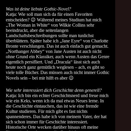
Was ist deine liebste Gothic-Novel?
Katja: Wie soll man sich da für einen Favoriten
entscheiden? 😉 Während meines Studium hat mich
„The Woman in White“ von Wilkie Collins sehr
beeindruckt, aber die seitenlangen
Landschaftsbeschreibungen sollte man tunlichst
überblättern. Später habe ich „Jane Eyre“ von Charlotte
Bronte verschlungen. Das ist auch einfach gut gemacht.
„Northanger Abbey“ von Jane Austen ist auch nicht
ohne Grund ein Klassiker, auch wenn Austen das Genre
eigentlich persifliert. Und „Dracula“ lässt sich auch
heute noch ganz gemütlich weglesen – ach, es gibt so
viele tolle Bücher. Das müssen auch nicht immer Gothic
Novels sein – bei mir hilft es aber 😉
Wie sehr interessiert dich Geschichte denn generell?
Katja: Ich bin ein echter Geschichtsnerd und freue mich
wie ein Keks, wenn ich da mal etwas Neues lerne. In
die Geschichte eintauchen, das ist wie eine fremde
Kultur studieren. Für mich gibt es fast nichts
spannenderes. Das habe ich von meinem Vater, der hat
sich schon immer für Geschichte interessiert.
Historische Orte wecken darüber hinaus oft meine