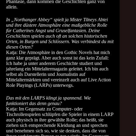
Phantasie, dann kommen die Geschichten ganz von
allein.
In „Northanger Abbey“ spielt ja Mister Tilneys Abtei
und ihre düstere Atmosphäre eine maßgebliche Rolle
für Catherines Angst und Gruselfantasien. Deine
Geschichten spielen auch oft an solchen historischen
Orten, in Burgen und Schlössern. Was verbindest du mit
diesen Orten?
Katja: Die Atmosphäre in den Gothic Novels hat mich
ganz klar geprägt. Aber auch sonst ist das kein Zufall:
Ich habe ja unter anderem Geschichte studiert und
jahrelang ein Mittelaltermagazin geleitet. Ich bin auch
selbst als Darstellerin und Journalistin auf
Mittelaltermärkten und vereinzelt auch auf Live Action
Role Playings (LARPs) unterwegs.
Das mit den LARPS klingt ja spannend. Wie
funktioniert das denn genau?
Katja: Im Gegensatz zu Computer- oder
Tischrollenspielen schlüpfen die Spieler in einem LARP
auch physisch in ihre gewählte Rolle; das heißt, sie
ziehen sich entsprechende Kleidung an und sprechen
und benehmen sich so, wie sie denken, dass die von