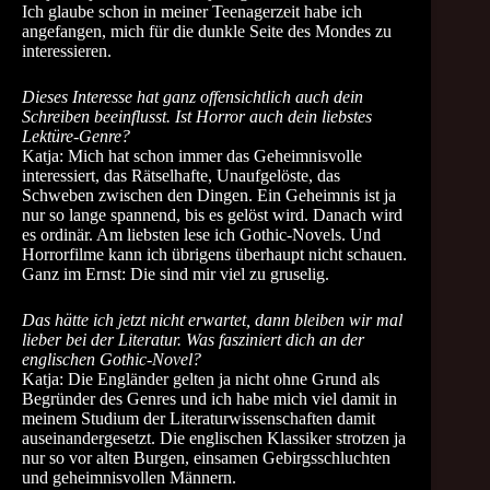
Ich glaube schon in meiner Teenagerzeit habe ich
angefangen, mich für die dunkle Seite des Mondes zu
interessieren.
Dieses Interesse hat ganz offensichtlich auch dein
Schreiben beeinflusst. Ist Horror auch dein liebstes
Lektüre-Genre?
Katja: Mich hat schon immer das Geheimnisvolle
interessiert, das Rätselhafte, Unaufgelöste, das
Schweben zwischen den Dingen. Ein Geheimnis ist ja
nur so lange spannend, bis es gelöst wird. Danach wird
es ordinär. Am liebsten lese ich Gothic-Novels. Und
Horrorfilme kann ich übrigens überhaupt nicht schauen.
Ganz im Ernst: Die sind mir viel zu gruselig.
Das hätte ich jetzt nicht erwartet, dann bleiben wir mal
lieber bei der Literatur. Was fasziniert dich an der
englischen Gothic-Novel?
Katja: Die Engländer gelten ja nicht ohne Grund als
Begründer des Genres und ich habe mich viel damit in
meinem Studium der Literaturwissenschaften damit
auseinandergesetzt. Die englischen Klassiker strotzen ja
nur so vor alten Burgen, einsamen Gebirgsschluchten
und geheimnisvollen Männern.