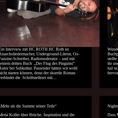
Ein Interview mit HC ROTH HC Roth ist
Wunder
Anarcholiedermacher, Underground-Literat, Ox-
Buchp
Fanzine-Schreiber, Radiomoderator – und mit
stellt
seinem dritten Buch „Der Flug des Pinguins“
ihr un
Autor bei Subkultur. Passender hätten wir wohl
lud s
nicht starten können, denn der skurrile Roman
hervo
verbindet die Schriftstellerei mit…
„Mehr als die Summe seiner Teile“
Night
Mena Koller über Brüche, Inspiration und die
Dass 