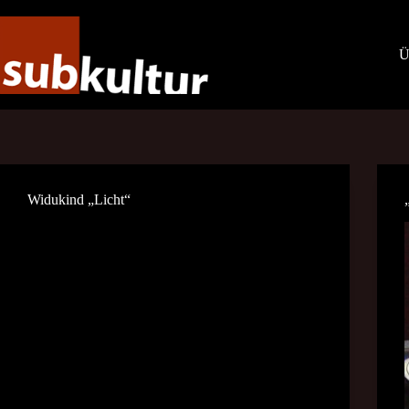
Zum
Inhalt
springen
Ü
Widukind „Licht“