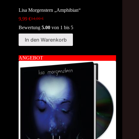
Lisa Morgenstern „Amphibian“
9,99
€
14,00
€
Original
Current
price
price
Bewertung
5.00
von 1 bis 5
was:
is:
14,00 €.
9,99 €.
In den Warenkorb
ANGEBOT