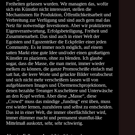
Freiheiten gelassen wurden. Wir managten das, wofür
sich ein Künstler nicht interessiert, stellen die
Mechanismen für Produktion, Öffentlichkeitsarbeit und
Verbreitung zur Verfügung und sind auch gern mal das
Netz für notwendige Investionen. Aber wir praktizieren
Eigenverantwortung, Erfolgsbeteiligung, Freiheit und
Zusammenarbeit. Das sind auch in einer Welt der
Egoisten und Egozentriker die Eckpfeiler einer jeden
Community. Es ist immer noch möglich, auf einem
satten Markt eine gute Idee und/oder einen großartigen
Künstler zu plazieren, ohne zu blenden. Ich glaube
sogar, dass die Masse, die man meint, immer wieder
melken zu können, die ganze Promoscheiße einfach mal
satt hat, die leere Worte und gelackte Bilder verabscheut
und sich nicht mehr verscheißern lassen will von
aufgeblasenen Images und Übermenschprojektionen,
denen bezahlte Teeanger Kuscheltiere und Unterwäsche
an den Kopf werfen. Aber diese „Masse“, diese
„Crowd“ muss das mündige „funding“ erst üben, muss
erst wieder lernen, zuzuhören und selbst zu entscheiden.
Das ist in einer Welt, die immer oberflächlicher wird,
immer dümmer macht und permanent stumflut-like
Mittelmaß auskotzt, sehr, sehr schwierig.