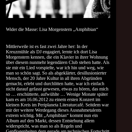
Wider die Masse: Lisa Morgenstern „Amphibian“
Mittlerweile ist es fast zwei Jahre her: In der
Kreuzmühle als DJ engagiert, lernte ich dort Lisa
Morgenstern kennen, die ein Klavier in ihrer Wohnung
über diesem nunmehr legendären Club stehen hatte. Als
sie mir ein Lied vorspielte, war ich hin und weg, wie
man so schön sagt. So als abgeklärter, desillusionierter
Mensch, der 20 Jahre Kultur in all ihren Abgründen
gemacht, erlebt und durchlitten hatte, war ich einfach
nicht darauf gefasst gewesen, etwas zu hören, das mich
so … erschütterte, aufwühlte … Wenige Monate später
kam es am 16.06.2012 zu einem ersten Konzert im
kleinen Kreis im Periplaneta Literaturcafé. Seitdem war
mir der weitere Werdegang dieses Ausnahmetalents
extrem wichtig. Mit „Amphibian“ kommt nun ein
Album auf den Markt, dessen Entstehung allem
widerspricht, was man so als Regeln und
Gepflogenheiten dem gerade am technischen Fortschritt