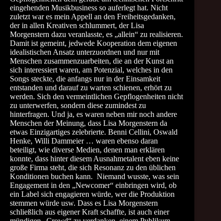
eingehenden Musikbusiness so auferlegt hat. Nicht
zuletzt war es mein Appell an den Freiheitsgedanken,
der in allen Kreativen schlummert, der Lisa
Morgenstern dazu veranlasste, es „allein“ zu realisieren.
Damit ist gemeint, jedwede Kooperation dem eigenen
idealistischen Ansatz unterzuordnen und nur mit
Menschen zusammenzuarbeiten, die an der Kunst an
sich interessiert waren, am Potenzial, welches in den
Songs steckte, die anfangs nur in der Einsamkeit
entstanden und darauf zu warten schienen, erhört zu
werden. Sich den vermeintlichen Gepflogenheiten nicht
zu unterwerfen, sondern diese zumindest zu
hinterfragen. Und ja, es waren neben mir noch andere
Menschen der Meinung, dass Lisa Morgenstern da
etwas Einzigartiges zelebrierte. Benni Cellini, Oswald
Henke, Willi Dammeier … waren ebenso daran
beteiligt, wie diverse Medien, denen man erklären
konnte, dass hinter diesem Ausnahmetalent eben keine
große Firma steht, die sich Resonanz zu den üblichen
Konditionen buchen kann. Niemand wusste, was sein
Engagement in den „Newcomer“ einbringen wird, ob
ein Label sich engagieren würde, wer die Produktion
stemmen würde usw. Dass es Lisa Morgenstern
schließlich aus eigener Kraft schaffte, ist auch einer
mündigen „Crowd“ zu verdanken, einem Publikum,