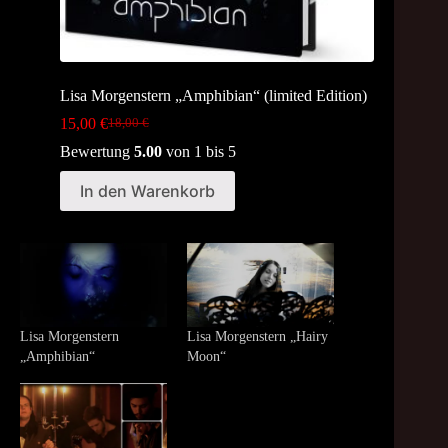
Lisa Morgenstern „Amphibian“ (limited Edition)
15,00
€
18,00
€
Original
Current
price
price
Bewertung
5.00
von 1 bis 5
was:
is:
18,00 €.
15,00 €.
In den Warenkorb
Lisa Morgenstern
Lisa Morgenstern „Hairy
„Amphibian“
Moon“