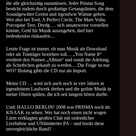
die alle gleichzeitig rausmüssen. Jeder Prisma Song
besticht zudem durch großartige Gesangslinien, die dem
Soundgewitter Gerüst und irgendwie Wärme geben.
Wer also bei Tool, A Perfect Circle, The Mars Volta,
Porcupine Tree, Dredg … sich ansatzweise vorstellen
könnte, Geld für Musik auszugeben, darf hier
bedenkenlos einkaufen…
Letzte Frage ist immer, ob man Musik als Download
oder als Tonträger beziehen soll… „You Name It“
verdient den Namen „Album“ und somit die Adelung,
als Scheibchen gekauft zu werden… Die Frage ist nur
WO? Bislang gibts die CD nur als Import.
Meine CD … wird sich auch noch in vier Jahren in
irgendeinem Laufwerk drehen und die geilste Musik in
meine Ohren spülen, die ich seit langem hören durfte.
Und: HALLO BERLIN! 2008 war PRISMA noch im
KNAAK zu sehen. Wer hat noch einen nicht wegen
Lärm verklagten großen Club mit ordentlicher
Livebühne und UNlimitierter PA – und bookt diese
unvergleichliche Band?