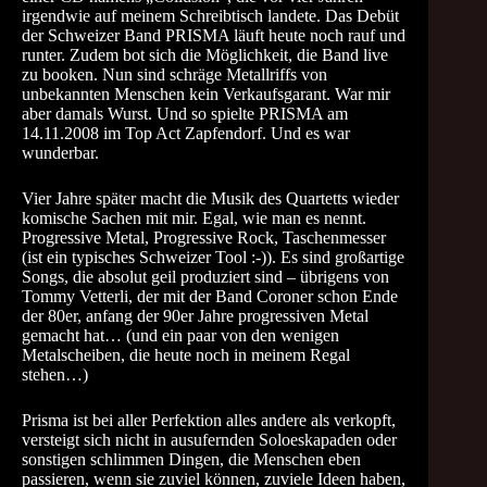
irgendwie auf meinem Schreibtisch landete. Das Debüt
der Schweizer Band PRISMA läuft heute noch rauf und
runter. Zudem bot sich die Möglichkeit, die Band live
zu booken. Nun sind schräge Metallriffs von
unbekannten Menschen kein Verkaufsgarant. War mir
aber damals Wurst. Und so spielte PRISMA am
14.11.2008 im Top Act Zapfendorf. Und es war
wunderbar.
Vier Jahre später macht die Musik des Quartetts wieder
komische Sachen mit mir. Egal, wie man es nennt.
Progressive Metal, Progressive Rock, Taschenmesser
(ist ein typisches Schweizer Tool :-)). Es sind großartige
Songs, die absolut geil produziert sind – übrigens von
Tommy Vetterli, der mit der Band Coroner schon Ende
der 80er, anfang der 90er Jahre progressiven Metal
gemacht hat… (und ein paar von den wenigen
Metalscheiben, die heute noch in meinem Regal
stehen…)
Prisma ist bei aller Perfektion alles andere als verkopft,
versteigt sich nicht in ausufernden Soloeskapaden oder
sonstigen schlimmen Dingen, die Menschen eben
passieren, wenn sie zuviel können, zuviele Ideen haben,