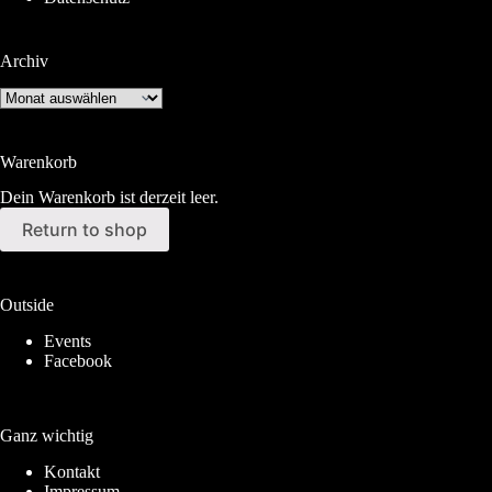
Archiv
Archiv
Warenkorb
Dein Warenkorb ist derzeit leer.
Return to shop
Outside
Events
Facebook
Ganz wichtig
Kontakt
Impressum